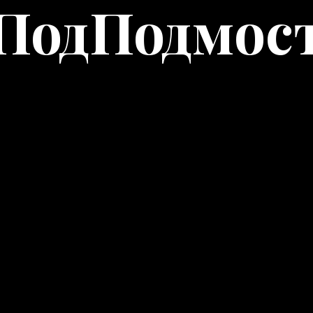
ПодПодмос